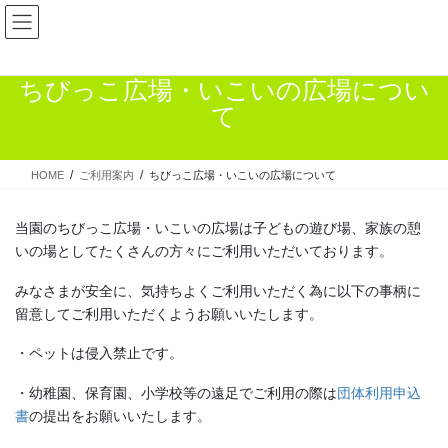
コ
ナ
ン
ビ
テ
ゲ
ン
ー
ちびっこ広場・いこいの広場につい
ツ
シ
て
へ
ョ
ス
ン
キ
に
HOME
ご利用案内
ちびっこ広場・いこいの広場について
ッ
移
プ
動
当園のちびっこ広場・いこいの広場は子どもの遊び場、家族の憩
いの場としてたくさんの方々にご利用いただいております。
みなさまが安全に、気持ちよくご利用いただく為に以下の事柄に
留意してご利用いただくようお願いいたします。
・ペットは侵入禁止です。
・幼稚園、保育園、小学校等の遠足でご利用の際は
団体利用申込
書
の提出をお願いいたします。