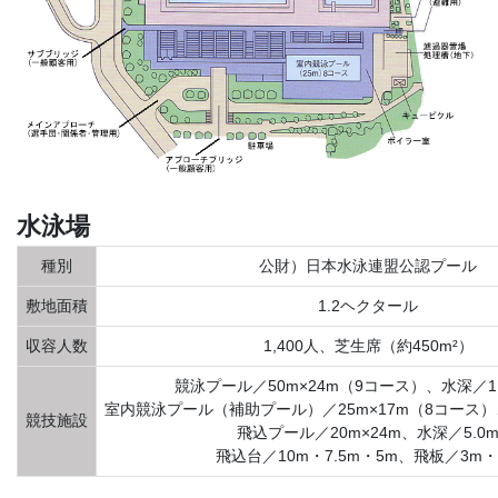
水泳場
種別
公財）日本水泳連盟公認プール
敷地面積
1.2ヘクタール
収容人数
1,400人、芝生席（約450m²）
競泳プール／50m×24m（9コース）、水深／1.
室内競泳プール（補助プール）／25m×17m（8コース）、
競技施設
飛込プール／20m×24m、水深／5.0
飛込台／10m・7.5m・5m、飛板／3m・