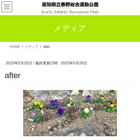
コ
ナ
ン
ビ
テ
ゲ
ン
ー
メディア
ツ
シ
へ
ョ
ス
ン
HOME
メディア
after
キ
に
ッ
移
プ
動
2025年5月20日
/ 最終更新日時 :
2025年5月20日
after