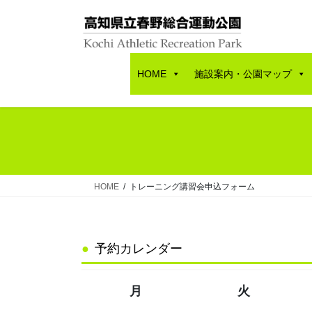
コ
ナ
ン
ビ
テ
ゲ
ン
ー
HOME
施設案内・公園マップ
ツ
シ
へ
ョ
ス
ン
キ
に
ッ
移
プ
動
HOME
トレーニング講習会申込フォーム
予約カレンダー
月
火